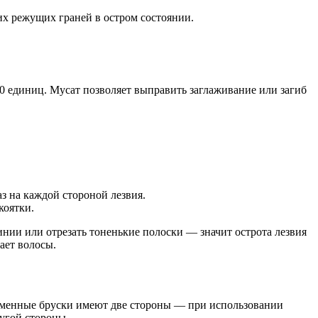
их режущих граней в остром состоянии.
0 единиц. Мусат позволяет выправить заглаживание или загиб
з на каждой стороной лезвия.
коятки.
нии или отрезать тоненькие полоски — значит острота лезвия
ает волосы.
ременные бруски имеют две стороны — при использовании
ругой стороны.