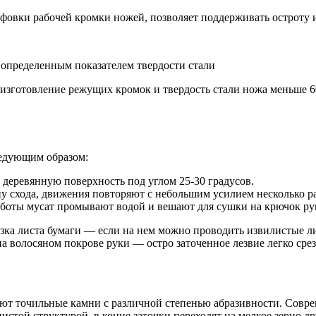
фовки рабочей кромки ножей, позволяет поддерживать остроту 
с определенным показателем твердости стали
изготовление режущих кромок и твердость стали ножа меньше 6
ледующим образом:
 деревянную поверхность под углом 25-30 градусов.
ну схода, движения повторяют с небольшим усилием несколько ра
аботы мусат промывают водой и вешают для сушки на крючок ру
зка листа бумаги — если на нем можно проводить извилистые ли
 волосяном покрове руки — остро заточенное лезвие легко срез
вают точильные камни с различной степенью абразивности. Сов
истой структурой, в конце заточки переходят на мелкое зерно д