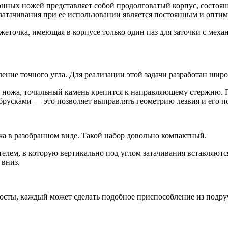
онных ножей представляет собой продолговатый корпус, состоящ
 затачивания при ее использовании является постоянным и опти
еточка, имеющая в корпусе только один паз для заточки с мех
ление точного угла. Для реализации этой задачи разработан ши
а ножа, точильный камень крепится к направляющему стержню. П
брусками — это позволяет выправлять геометрию лезвия и его п
а в разобранном виде. Такой набор довольно компактный.
елем, в которую вертикально под углом затачивания вставляются
 вниз.
осты, каждый может сделать подобное приспособление из подр