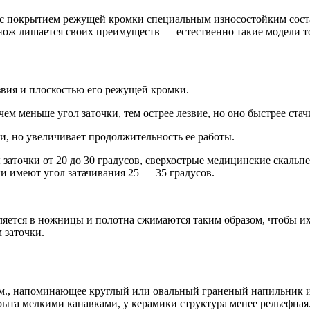
с покрытием режущей кромки специальным износостойким соста
нож лишается своих преимуществ — естественно такие модели то
вия и плоскостью его режущей кромки.
чем меньше угол заточки, тем острее лезвие, но оно быстрее стач
, но увеличивает продолжительность ее работы.
аточки от 20 до 30 градусов, сверхострые медицинские скальпе
и имеют угол затачивания 25 — 35 градусов.
ляется в ножницы и полотна сжимаются таким образом, чтобы их
 заточки.
см., напоминающее круглый или овальный граненый напильник и
рыта мелкими канавками, у керамики структура менее рельефная