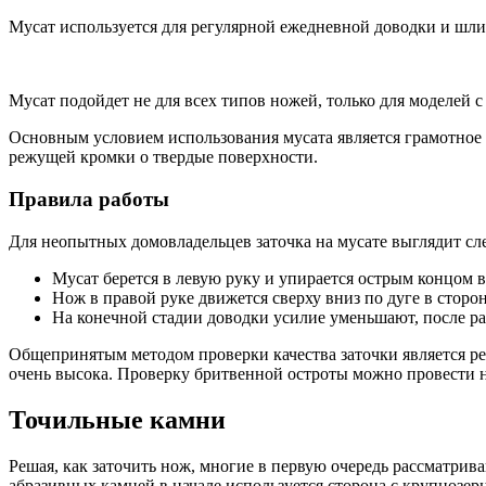
Мусат используется для регулярной ежедневной доводки и шли
Мусат подойдет не для всех типов ножей, только для моделей 
Основным условием использования мусата является грамотное 
режущей кромки о твердые поверхности.
Правила работы
Для неопытных домовладельцев заточка на мусате выглядит с
Мусат берется в левую руку и упирается острым концом в
Нож в правой руке движется сверху вниз по дуге в сторо
На конечной стадии доводки усилие уменьшают, после р
Общепринятым методом проверки качества заточки является ре
очень высока. Проверку бритвенной остроты можно провести на
Точильные камни
Решая, как заточить нож, многие в первую очередь рассматри
абразивных камней в начале используется сторона с крупнозерн