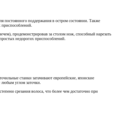
ля постоянного поддержания в остром состоянии. Также
х приспособлений.
 нечем), продемонстрировав за столом нож, способный нарезать
м простых недорогих приспособлений.
точильные станки затачивают европейские, японские
с любым углом заточки.
епени срезания волоса, что более чем достаточно при