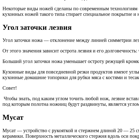
Некоторые виды ножей сделаны по современным технологиям 
кухонных ножей такого типа стирает специальное покрытие и 
Угол заточки лезвия
Угол заточки ножа — отклонение между линией симметрии лез
От этого значения зависит острота лезвия и его долговечность: 
Больший угол заточки ножа уменьшает остроту режущей кромки
Кухонные виды для повседневной резки продуктов имеют углы з
кухонные домашние топорики для рубки мяса с костями и тесак
Совет!
Чтобы знать, под каким углом точить любой нож, лезвие встав
под которым полотна ножниц будут раздвинуты, является углом
Мусат
Мусат — устройство с рукояткой и стержнем длиной 20 — 25 
керамики. Поверхность металлического стержня вдоль оси пок