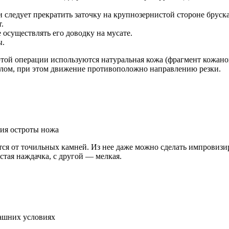
 следует прекратить заточку на крупнозернистой стороне бруск
.
осуществлять его доводку на мусате.
ы.
й операции используются натуральная кожа (фрагмент кожаного 
лом, при этом движение противоположно направлению резки.
ия остроты ножа
тся от точильных камней. Из нее даже можно сделать импровиз
стая наждачка, с другой — мелкая.
ашних условиях