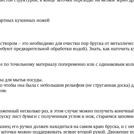
дартных кухонных ножей
створом – это необходимо для очистки пор бруска от металличес
ебуют предварительной обработки водой). Знать, как наточить 
ие по точильному материалу попеременно или с одинаковым кол
ва для мытья посуды.
о чтобы она была с небольшим рельефом (не струганная доска) д
ом.
женный несколько раз, в этом случае можно получить конечный у
бруску лист бумаги с полученным углом и нож, стараемся запом
конец его ручки должен находиться на самом краю бруска, и с н
 заточки можно поддерживать лезвие второй рукой. Движение по