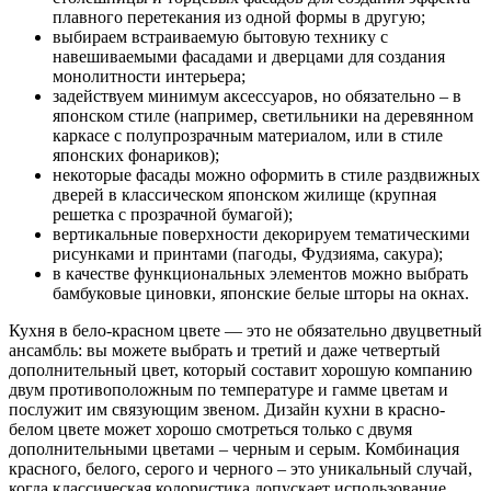
плавного перетекания из одной формы в другую;
выбираем встраиваемую бытовую технику с
навешиваемыми фасадами и дверцами для создания
монолитности интерьера;
задействуем минимум аксессуаров, но обязательно – в
японском стиле (например, светильники на деревянном
каркасе с полупрозрачным материалом, или в стиле
японских фонариков);
некоторые фасады можно оформить в стиле раздвижных
дверей в классическом японском жилище (крупная
решетка с прозрачной бумагой);
вертикальные поверхности декорируем тематическими
рисунками и принтами (пагоды, Фудзияма, сакура);
в качестве функциональных элементов можно выбрать
бамбуковые циновки, японские белые шторы на окнах.
Кухня в бело-красном цвете — это не обязательно двуцветный
ансамбль: вы можете выбрать и третий и даже четвертый
дополнительный цвет, который составит хорошую компанию
двум противоположным по температуре и гамме цветам и
послужит им связующим звеном. Дизайн кухни в красно-
белом цвете может хорошо смотреться только с двумя
дополнительными цветами – черным и серым. Комбинация
красного, белого, серого и черного – это уникальный случай,
когда классическая колористика допускает использование