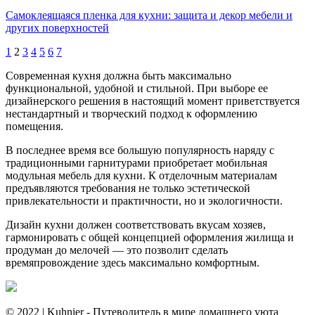
Самоклеящаяся пленка для кухни: защита и декор мебели и
других поверхностей
1
2
3
4
5
6
7
Современная кухня должна быть максимально
функциональной, удобной и стильной. При выборе ее
дизайнерского решения в настоящий момент приветствуется
нестандартный и творческий подход к оформлению
помещения.
В последнее время все большую популярность наряду с
традиционными гарнитурами приобретает мобильная
модульная мебель для кухни. К отделочным материалам
предъявляются требования не только эстетической
привлекательности и практичности, но и экологичности.
Дизайн кухни должен соответствовать вкусам хозяев,
гармонировать с общей концепцией оформления жилища и
продуман до мелочей — это позволит сделать
времяпровождение здесь максимально комфортным.
© 2022 | Kuhnier - Путеводитель в мире домашнего уюта